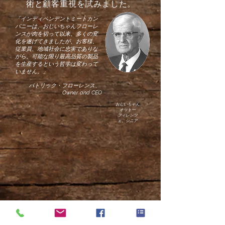
術と顧客重視を試みました。
「インディペンデントミートカン
パニーは、おじいちゃんフローレ
ンスが肉を切って以来、多くの変
化を遂げてきましたが、お客様、
従業員、地域社会に忠実でありな
がら、可能な限り最高品質の製品
を生産するという哲学は変わって
いません。」
パトリック・フローレンス、
Owner and CEO
おじいちゃん
オットー
フィレンツ
ェ、シニア