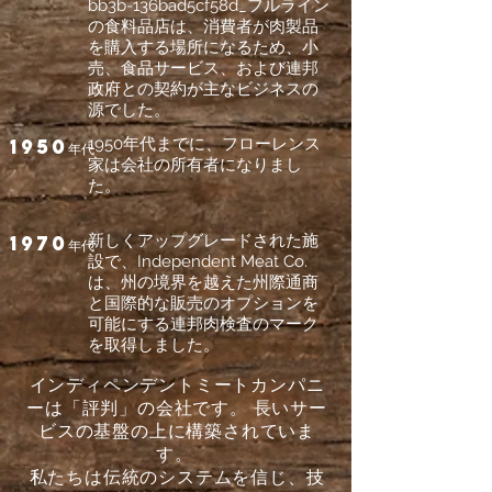
bb3b-136bad5cf58d_フルライン
の食料品店は、消費者が肉製品
を購入する場所になるため、小
売、食品サービス、および連邦
政府との契約が主なビジネスの
源でした。
1950
1950年代までに、フローレンス
年代
家は会社の所有者になりまし
た。
1970
新しくアップグレードされた施
年代
設で、Independent Meat Co.
は、州の境界を越えた州際通商
と国際的な販売のオプションを
可能にする連邦肉検査のマーク
を取得しました。
インディペンデントミートカンパニ
ーは「評判」の会社です。 長いサー
ビスの基盤の上に構築されていま
す。
私たちは伝統のシステムを信じ、技