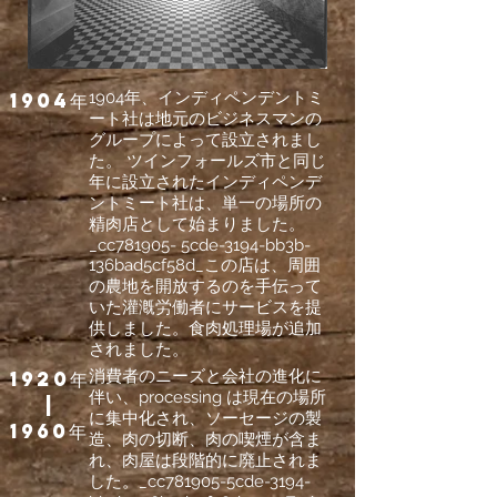
1904年
1904年、インディペンデントミ
ート社は地元のビジネスマンの
グループによって設立されまし
た。 ツインフォールズ市と同じ
年に設立されたインディペンデ
ントミート社は、単一の場所の
精肉店として始まりました。
_cc781905- 5cde-3194-bb3b-
136bad5cf58d_この店は、周囲
の農地を開放するのを手伝って
いた灌漑労働者にサービスを提
供しました。食肉処理場が追加
されました。
1920年
消費者のニーズと会社の進化に
伴い、processing は現在の場所
|
に集中化され、ソーセージの製
1960年
造、肉の切断、肉の喫煙が含ま
れ、肉屋は段階的に廃止されま
した。_cc781905-5cde-3194-